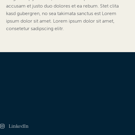
accusam et justo duo dolores et ea rebum. Stet clita
kasd gubergren, no sea takimata sanctus est Lorem
ipsum dolor sit amet. Lorem ipsum dolor sit amet,
consetetur sadipscing elitr.
LinkedIn