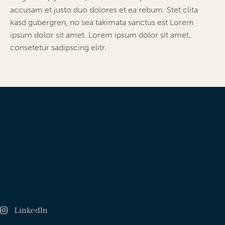
accusam et justo duo dolores et ea rebum. Stet clita
kasd gubergren, no sea takimata sanctus est Lorem
ipsum dolor sit amet. Lorem ipsum dolor sit amet,
consetetur sadipscing elitr.
LinkedIn